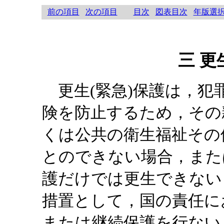
前の項目
次の項目
目次
図表目次
年版選
三 更
更生(緊急)保護は，犯
険を防止するため，その
くは公共の衛生福祉その
とのできない場合，また
護だけでは更生できない
措置として，国の責任に
または継続保護を行ない