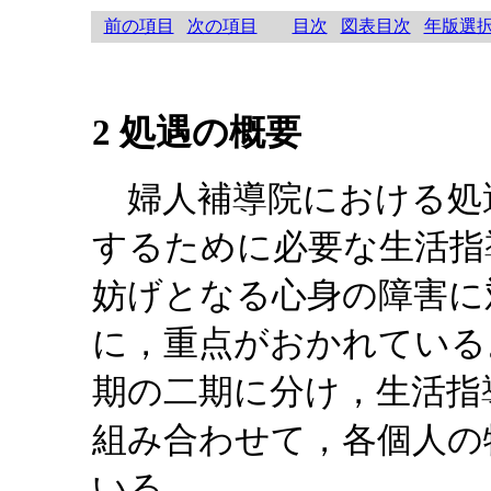
前の項目
次の項目
目次
図表目次
年版選
2 処遇の概要
婦人補導院における処
するために必要な生活指
妨げとなる心身の障害に
に，重点がおかれている
期の二期に分け，生活指
組み合わせて，各個人の
いる。