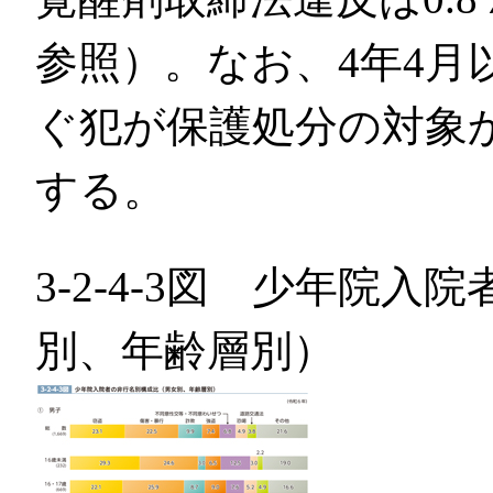
参照）。なお、4年4月
ぐ犯が保護処分の対象
する。
3-2-4-3図 少年院
別、年齢層別）