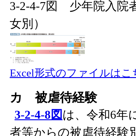
3-2-4-7図 少年院
女別）
Excel形式のファイルはこ
カ 被虐待経験
3-2-4-8図
は、令和6年
者等からの被虐待経験