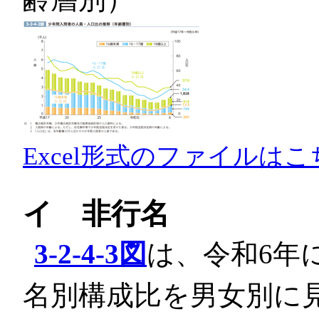
Excel形式のファイルはこ
イ 非行名
3-2-4-3図
は、令和6年
名別構成比を男女別に