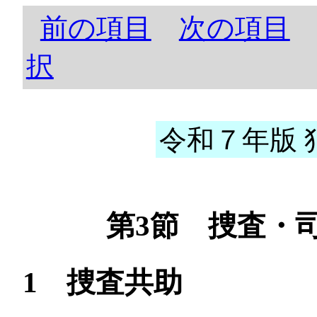
前の項目
次の項目
択
令和７年版 犯
第3節 捜査・
1 捜査共助