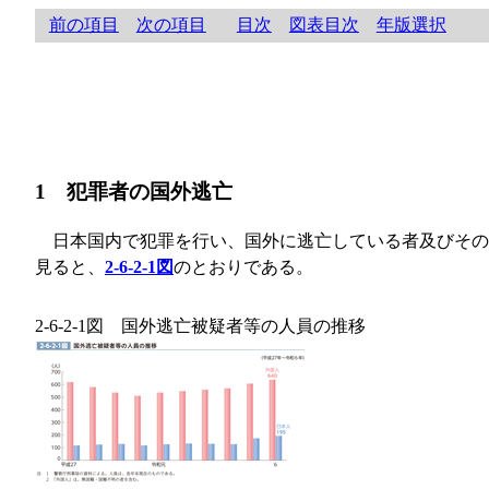
前の項目
次の項目
目次
図表目次
年版選択
1 犯罪者の国外逃亡
日本国内で犯罪を行い、国外に逃亡している者及びその
見ると、
2-6-2-1図
のとおりである。
2-6-2-1図 国外逃亡被疑者等の人員の推移