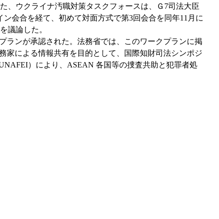
た、ウクライナ汚職対策タスクフォースは、Ｇ7司法大臣
ン会合を経て、初めて対面方式で第3回会合を同年11月に
を議論した。
クプランが承認された。法務省では、このワークプランに掲
野の実務家による情報共有を目的として、国際知財司法シンポジ
AFEI）により、ASEAN 各国等の捜査共助と犯罪者処
。