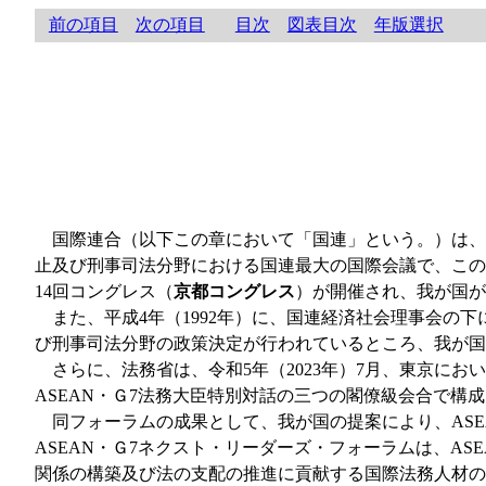
前の項目
次の項目
目次
図表目次
年版選択
国際連合（以下この章において「国連」という。）は、昭和
止及び刑事司法分野における国連最大の国際会議で、この
14回コングレス（
京都コングレス
）が開催され、我が国が
また、平成4年（1992年）に、国連経済社会理事会の
び刑事司法分野の政策決定が行われているところ、我が国
さらに、法務省は、令和5年（2023年）7月、東京に
ASEAN・Ｇ7法務大臣特別対話の三つの閣僚級会合で構
同フォーラムの成果として、我が国の提案により、AS
ASEAN・Ｇ7ネクスト・リーダーズ・フォーラムは、A
関係の構築及び法の支配の推進に貢献する国際法務人材の育