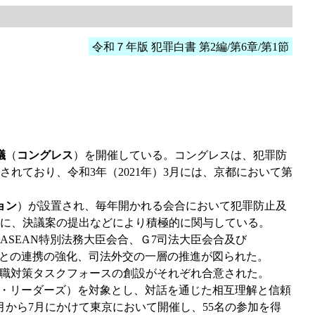
令和７年版 犯罪白書 第2編/第6章/第1節
議
（
コングレス
）を開催している。コングレスは、犯罪防
ており、令和3年（2021年）3月には、京都において第
ョン
）が設置され、毎年開かれる会合において犯罪防止及
に、決議案の提出などにより積極的に関与している。
ASEAN特別法務大臣会合、Ｇ7司法大臣会合及び
Ｇ7との連携の強化、司法外交の一層の推進が図られた。
汚職対策タスクフォースの創設がそれぞれ合意された。
スト・リーダーズ）を対象とし、対話を通じた相互理解と信頼
月から7月にかけて東京において開催し、55名の参加を得