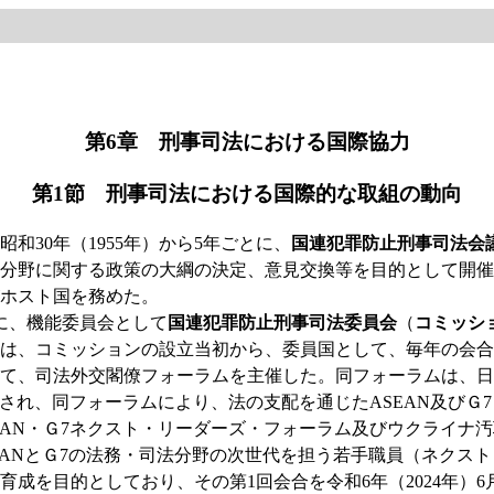
第6章 刑事司法における国際協力
第1節 刑事司法における国際的な取組の動向
30年（1955年）から5年ごとに、
国連犯罪防止刑事司法会
分野に関する政策の大綱の決定、意見交換等を目的として開催され
ホスト国を務めた。
下に、機能委員会として
国連犯罪防止刑事司法委員会
（
コミッシ
は、コミッションの設立当初から、委員国として、毎年の会合
おいて、司法外交閣僚フォーラムを主催した。同フォーラムは、日
成され、同フォーラムにより、法の支配を通じたASEAN及び
EAN・Ｇ7ネクスト・リーダーズ・フォーラム及びウクライナ
SEANとＧ7の法務・司法分野の次世代を担う若手職員（ネク
成を目的としており、その第1回会合を令和6年（2024年）6