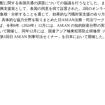
配に関する各国共通の課題についての協議を行うなどした。ま
興支援策として、各国の同意を得て設置された。2回のオンライ
集積・分析することを通じて、効果的な汚職対策支援の在り方
れ、具体的な協力分野を取りまとめた日ASEAN法務・司法ワー
ば、令和6年（2024年）12月には、ASEAN の知的財産分
いて開催し、同年12月には、国連アジア極東犯罪防止研修所（UN
1回日 ASEAN 刑事司法セミナー」を日本において開催した