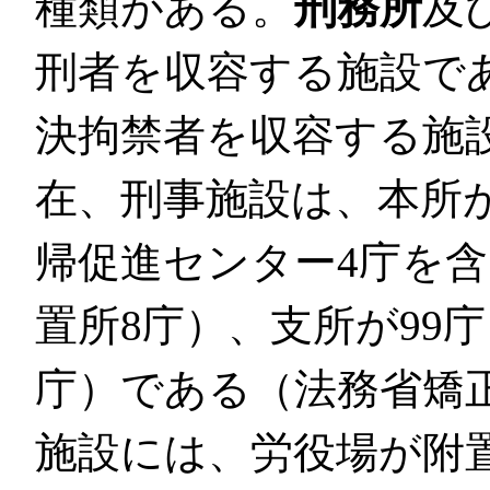
種類がある。
刑務所
及
刑者を収容する施設で
決拘禁者を収容する施設
在、刑事施設は、本所が
帰促進センター4庁を含
置所8庁）、支所が99庁
庁）である（法務省矯
施設には、労役場が附