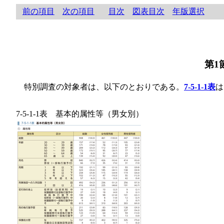
前の項目
次の項目
目次
図表目次
年版選択
第1
特別調査の対象者は、以下のとおりである。
7-5-1-1表
は
7-5-1-1表 基本的属性等（男女別）