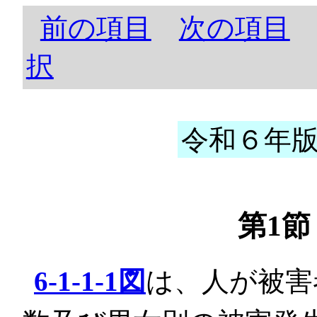
前の項目
次の項目
択
令和６年版 
第1
6-1-1-1図
は、人が被害