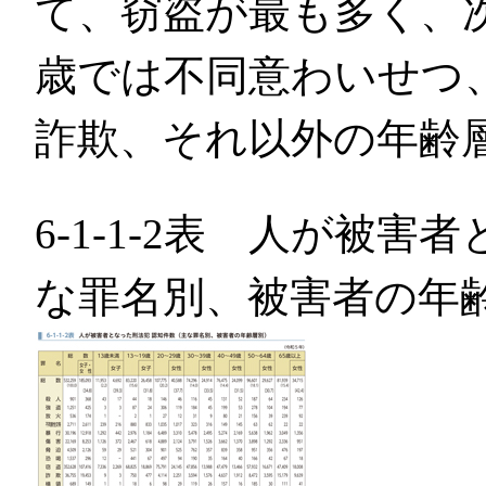
て、窃盗が最も多く、次
歳では不同意わいせつ、
詐欺、それ以外の年齢
6-1-1-2表 人が被
な罪名別、被害者の年