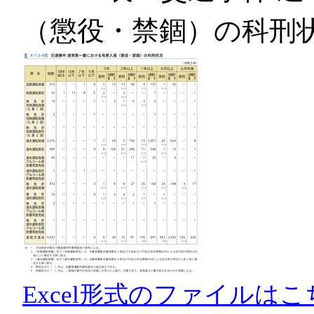
（懲役・禁錮）の科刑
Excel形式のファイルはこ