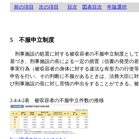
前の項目
次の項目
目次
図表目次
年版選択
5 不服申立制度
刑事施設の処置に対する被収容者の不服申立制度として
基づき、刑事施設の長による一定の措置（信書の発受の差
事実行為（被収容者の身体に対する違法な有形力の行使等
申告を行い、その判断に不服があるときは、法務大臣に対
び刑事施設の長に対し苦情の申出をすることができる。被
2-4-4-2表 被収容者の不服申立件数の推移