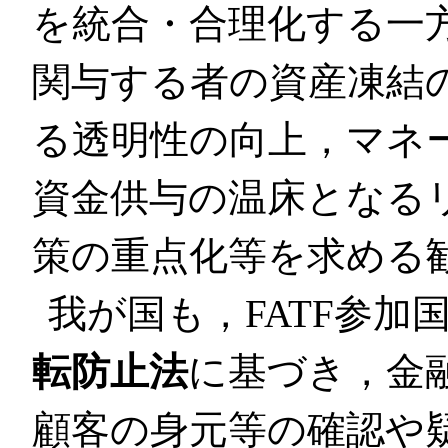
を統合・合理化する一
関与する者の資産凍結
る透明性の向上，マネ
資金供与の温床となる
策の重点化等を求める
我が国も，FATF参加
転防止法
に基づき，金
顧客の身元等の確認や