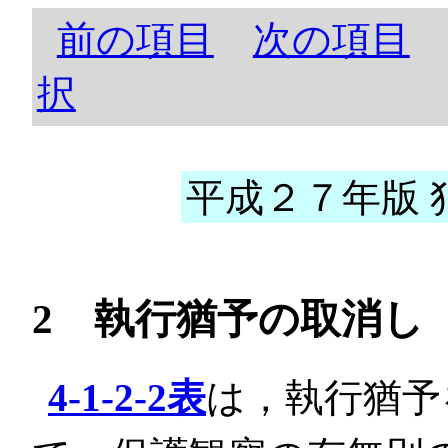
前の項目
次の項目
択
平成２７年版 犯
2 執行猶予の取消し
4-1-2-2表
は，執行猶予