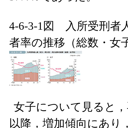
4-6-3-1図 入所受
者率の推移（総数・女
女子について見ると，
以降，増加傾向にあり，