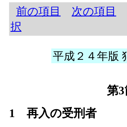
前の項目
次の項目
択
平成２４年版 犯
第
1 再入の受刑者