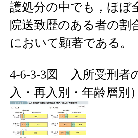
護処分の中でも，ほぼ
院送致歴のある者の割
において顕著である。
4-6-3-3図 入所受
入・再入別・年齢層別