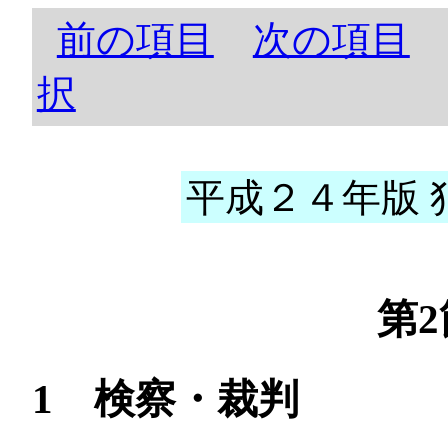
前の項目
次の項目
択
平成２４年版 犯
第
1 検察・裁判