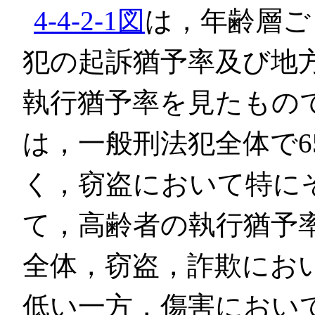
4-4-2-1図
は，年齢層ご
犯の起訴猶予率及び地
執行猶予率を見たもの
は，一般刑法犯全体で6
く，窃盗において特に
て，高齢者の執行猶予
全体，窃盗，詐欺にお
低い一方，傷害におい