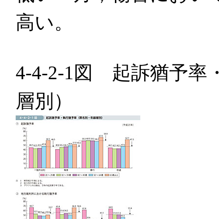
高い。
4-4-2-1図 起訴猶
層別）