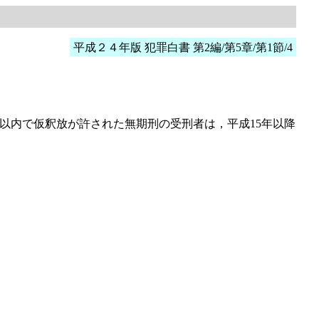
平成２４年版 犯罪白書 第2編/第5章/第1節/4
以内で仮釈放が許された無期刑の受刑者は，平成15年以降