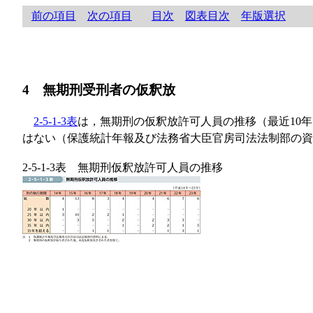
前の項目
次の項目
目次
図表目次
年版選択
4 無期刑受刑者の仮釈放
2-5-1-3表
は，無期刑の仮釈放許可人員の推移（最近10
はない（保護統計年報及び法務省大臣官房司法法制部の資
2-5-1-3表 無期刑仮釈放許可人員の推移