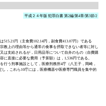
平成２４年版 犯罪白書 第2編/第4章/第3節/2
1円（主食費102.14円，副食費413.07円）である
宗教上の理由等から通常の食事を摂取できない者等に対し
又は支給されるが，日用品等について自弁のもの（自費購
に直接に必要な費用（予算額）は，1,536円である。
を行う刑事施設として，医療刑務所4庁（八王子，岡崎，
し，これら10庁には，医療機器や医療専門職員を集中的