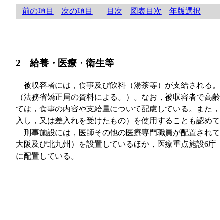
前の項目
次の項目
目次
図表目次
年版選択
2 給養・医療・衛生等
被収容者には，食事及び飲料（湯茶等）が支給される。平成2
（法務省矯正局の資料による。）。なお，被収容者で高齢
ては，食事の内容や支給量について配慮している。また，
入し，又は差入れを受けたもの）を使用することも認めて
刑事施設には，医師その他の医療専門職員が配置されて
大阪及び北九州）を設置しているほか，医療重点施設6庁
に配置している。