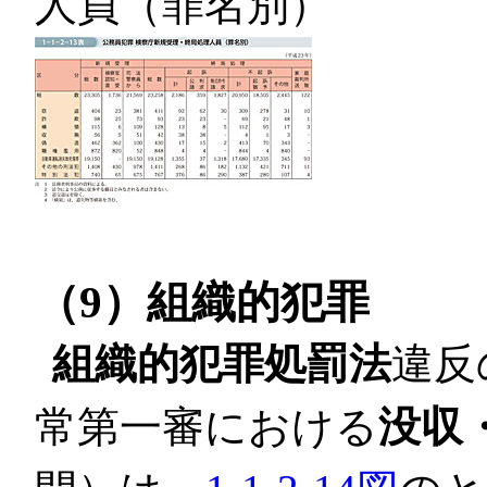
人員（罪名別）
（9）組織的犯罪
組織的犯罪処罰法
違反
常第一審における
没収