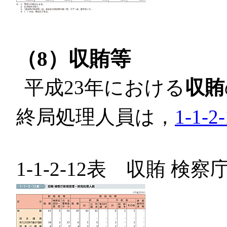
（8）収賄等
平成23年における
収賄
終局処理人員は，
1-1-2
1-1-2-12表 収賄 