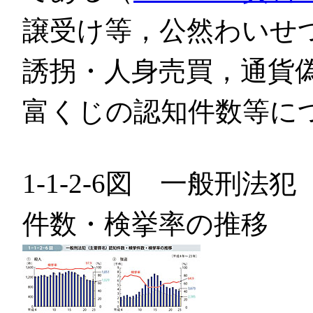
譲受け等，公然わいせ
誘拐・人身売買，通貨
富くじの認知件数等につ
1-1-2-6図 一般刑
件数・検挙率の推移