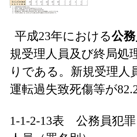
平成23年における
公務
規受理人員及び終局処
りである。新規受理人
運転過失致死傷等が82
1-1-2-13表 公務員