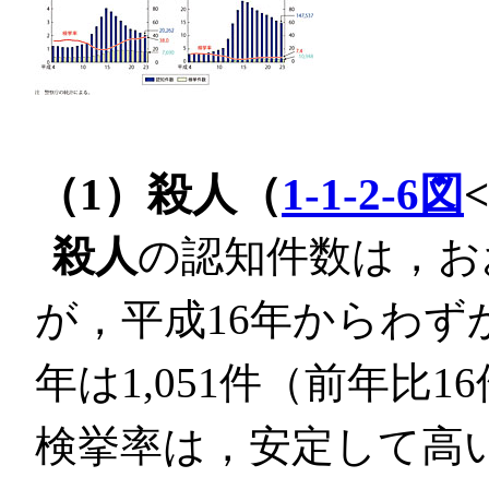
（1）殺人（
1-1-2-6図
殺人
の認知件数は，お
が，平成16年からわず
年は1,051件（前年比1
検挙率は，安定して高い水