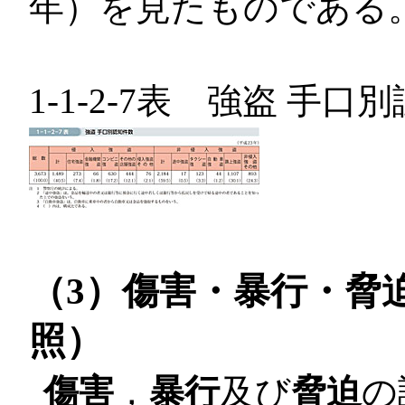
年）を見たものである
1-1-2-7表 強盗 手口
（3）傷害・暴行・脅
照）
傷害
，
暴行
及び
脅迫
の