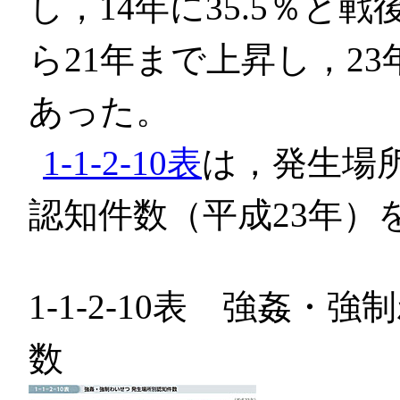
し，14年に35.5％と
ら21年まで上昇し，23年
あった。
1-1-2-10表
は，発生場
認知件数（平成23年）
1-1-2-10表 強姦・
数