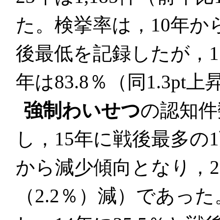
た。検挙率は，10年から
後最低を記録したが，1
年は83.8％（同1.3p
強制わいせつ
の認知件
し，15年に戦後最多の1
から減少傾向となり，23
（2.2％）減）であっ