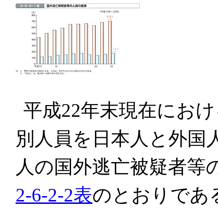
平成22年末現在にお
別人員を日本人と外国
人の国外逃亡被疑者等
2-6-2-2表
のとおりであ