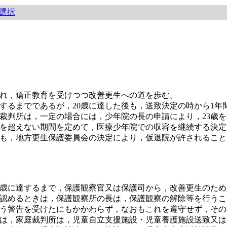
選択
れ，矯正教育を受けつつ改善更生への道を歩む。
するまでであるが，20歳に達した後も，送致決定の時から1年
裁判所は，一定の場合には，少年院の長の申請により，23歳
歳を超えない期間を定めて，医療少年院での収容を継続する決
も，地方更生保護委員会の決定により，仮退院が許されること
歳に達するまで，保護観察官又は保護司から，改善更生のため
認めるときは，保護観察所の長は，保護観察の解除等を行うこ
う警告を受けたにもかかわらず，なおもこれを遵守せず，その
は，家庭裁判所は，児童自立支援施設・児童養護施設送致又は