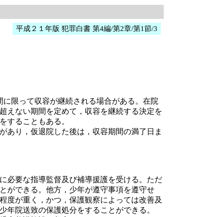
平成２１年版 犯罪白書 第4編/第2章/第1節/3
間に限って収容が継続される場合がある。在院
を超えない期間を定めて，収容を継続する決定を
定をすることもある。
があり，仮退院した後は，収容期間の満了日ま
に必要な指導監督及び補導援護を受ける。ただ
とができる。他方，少年が遵守事項を遵守せ
程度が重く，かつ，保護観察によっては改善及
少年院送致の保護処分をすることができる。