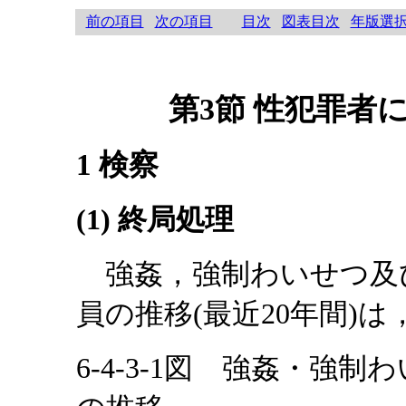
前の項目
次の項目
目次
図表目次
年版選
第3節 性犯罪者
1 検察
(1) 終局処理
強姦，強制わいせつ及
員の推移(最近20年間)は
6-4-3-1図 強姦・強