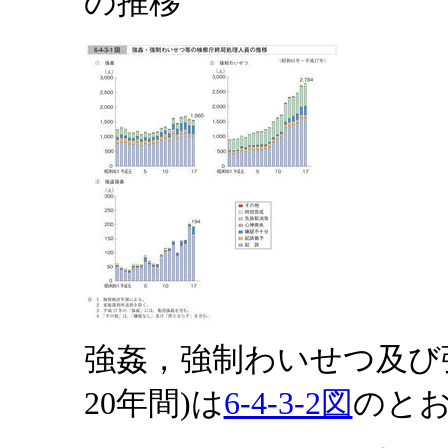
の推移
強姦，強制わいせつ及び
20年間)は
6-4-3-2図
のと