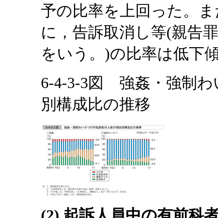
予の比率を上回った。ま
に，告訴取消し等(親告
をいう。)の比率は低下
6-4-3-3図 強姦・強
別構成比の推移
(2) 起訴人員中の有前科