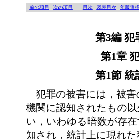
前の項目
次の項目
目次
図表目次
年版選
第3編 
第1章 
第1節 
犯罪の被害には，被害
機関に認知されたもの以
い，いわゆる暗数が存在
知され，統計上に現れた