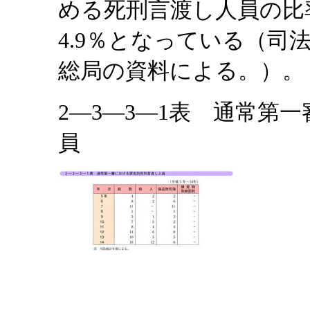
める死刑言渡し人員の比率
4.9％となっている（司
総局の資料による。）。
2―3―3―1表 通常第
員