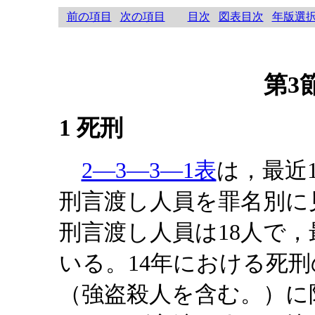
前の項目
次の項目
目次
図表目次
年版選
第3
1 死刑
2―3―3―1表
は，最近
刑言渡し人員を罪名別に
刑言渡し人員は18人で，
いる。14年における死
（強盗殺人を含む。）に