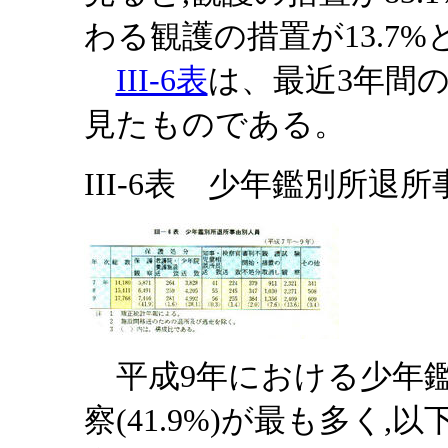
わる観護の措置が13.7
III-6表
は、最近3年間
見たものである。
III-6表 少年鑑別所退所
平成9年における少年鑑
察(41.9%)が最も多く,