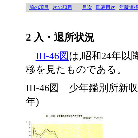
前の項目
次の項目
目次
図表目次
年版選
2 入・退所状況
III-46図
は,昭和24年
移を見たものである。
III-46図 少年鑑別所
年)