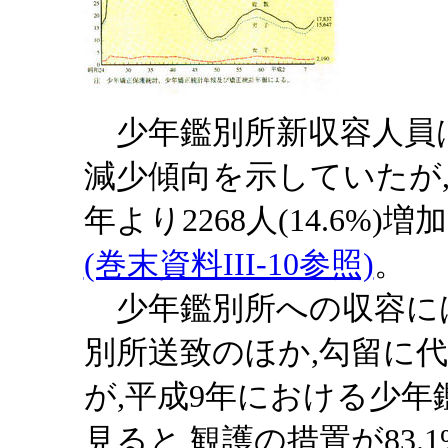
少年鑑別所新収容人員は,
減少傾向を示していたが,
年より2268人(14.6%)
(巻末資料III-10参照)
。
少年鑑別所への収容には
別所送致のほか,勾留に
が,平成9年における少
見ると,観護の措置が83.