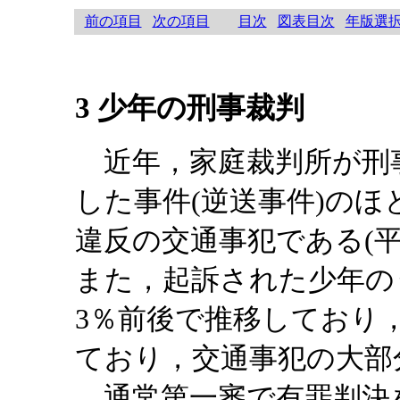
前の項目
次の項目
目次
図表目次
年版選
3 少年の刑事裁判
近年，家庭裁判所が刑
した事件(逆送事件)の
違反の交通事犯である(平成
また，起訴された少年の
3％前後で推移しており
ており，交通事犯の大部
通常第一審で有罪判決