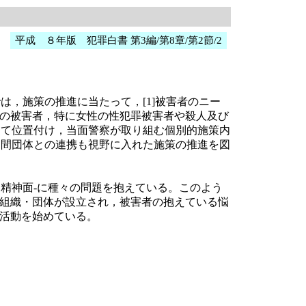
平成 ８年版 犯罪白書 第3編/第8章/第2節/2
は，施策の推進に当たって，[1]被害者のニー
の被害者，特に女性の性犯罪被害者や殺人及び
して位置付け，当面警察が取り組む個別的施策内
民間団体との連携も視野に入れた施策の推進を図
精神面-に種々の問題を抱えている。このよう
組織・団体が設立され，被害者の抱えている悩
活動を始めている。