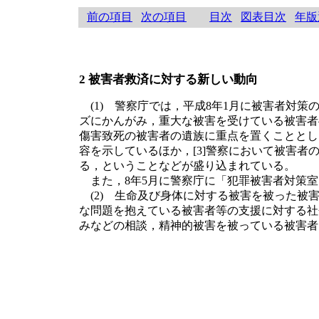
前の項目
次の項目
目次
図表目次
年版
2 被害者救済に対する新しい動向
(1) 警察庁では，平成8年1月に被害者対策
ズにかんがみ，重大な被害を受けている被害者
傷害致死の被害者の遺族に重点を置くこととし
容を示しているほか，[3]警察において被害
る，ということなどが盛り込まれている。
また，8年5月に警察庁に「犯罪被害者対策室
(2) 生命及び身体に対する被害を被った被
な問題を抱えている被害者等の支援に対する社
みなどの相談，精神的被害を被っている被害者