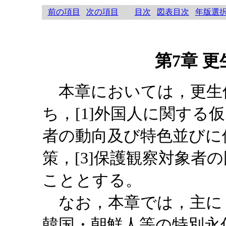
前の項目
次の項目
目次
図表目次
年版選
第7章 
本章においては，更生
ち，[1]外国人に関する仮
者の動向及び特色並びに
策，[3]保護観察対象者
こととする。
なお，本章では，主に
韓国・朝鮮人等の特別永