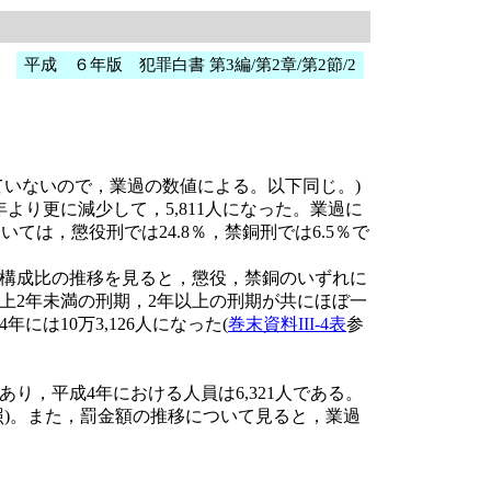
平成 ６年版 犯罪白書 第3編/第2章/第2節/2
いないので，業過の数値による。以下同じ。)
り更に減少して，5,811人になった。業過に
は，懲役刑では24.8％，禁銅刑では6.5％で
構成比の推移を見ると，懲役，禁銅のいずれに
上2年未満の刑期，2年以上の刑期が共にほぼ一
は10万3,126人になった(
巻末資料III-4表
参
，平成4年における人員は6,321人である。
照)。また，罰金額の推移について見ると，業過