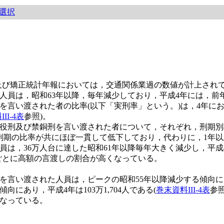
選択
び矯正統計年報においては，交通関係業過の数値が計上されて
員は，昭和63年以降，毎年減少しており，平成4年には，前年よ
言い渡された者の比率(以下「実刑率」という。)は，4年において
II-4表
参照)。
役刑及び禁銅刑を言い渡された者について，それぞれ，刑期別
の刑期の比率が共にほぼ一貫して低下しており，代わりに，1年以
，36万人台に達した昭和61年以降毎年大きく減少し，平成4年に
ごとに高額の言渡しの割合が高くなっている。
い渡された人員は，ピークの昭和55年以降減少する傾向にあり
にあり，平成4年は103万1,704人である(
巻末資料III-4表
参
なっている。