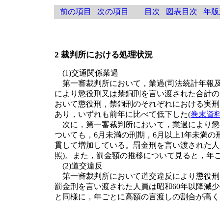
前の項目
次の項目
目次
図表目次
年版
2 裁判所における処理状況
(1)交通関係業過
第一審裁判所において，業過(司法統計年報及
により懲役刑又は禁銅刑を言い渡された合計の人
おいて懲役刑，禁銅刑のそれぞれにおける実刑を
あり，いずれも前年に比べて低下した(
巻末資料I
次に，第一審裁判所において，業過により懲
ついても，6月未満の刑期，6月以上1年未満
貫して増加している。罰金刑を言い渡された人員は
照)。また，罰金額の推移について見ると，年
(2)道交違反
第一審裁判所において道交違反により懲役刑を言
罰金刑を言い渡された人員は昭和60年以降減少傾向
と同様に，年ごとに高額の言渡しの割合が高く