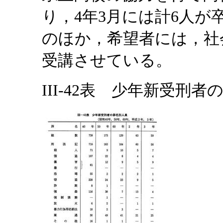
り，4年3月には計6人
のほか，希望者には，社
受講させている。
III-42表 少年新受刑