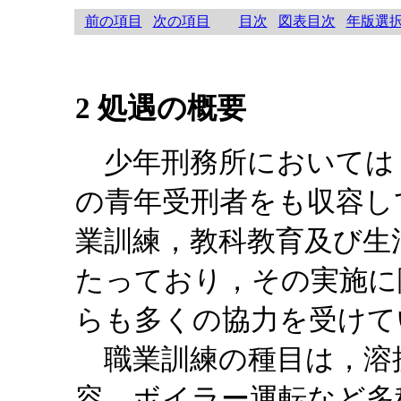
前の項目
次の項目
目次
図表目次
年版選
2 処遇の概要
少年刑務所においては，
の青年受刑者をも収容し
業訓練，教科教育及び生
たっており，その実施に
らも多くの協力を受けて
職業訓練の種目は，溶
容，ボイラー運転など多