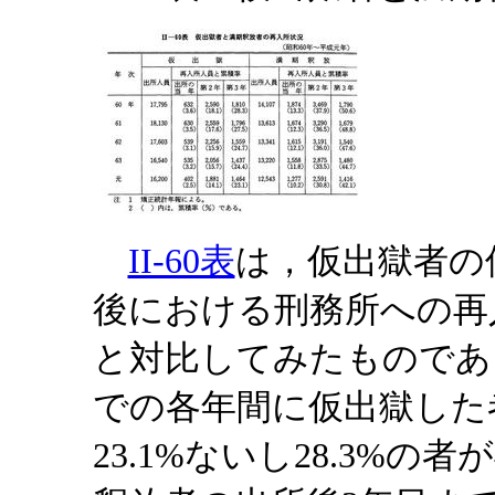
II-60表
は，仮出獄者の
後における刑務所への再
と対比してみたものであ
での各年間に仮出獄した
23.1%ないし28.3%