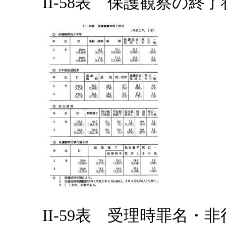
II-58表 保護観察の終
II-59表 受理時罪名