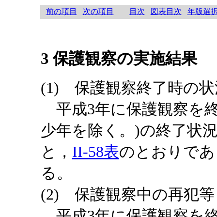
前の項目
次の項目
目次
図表目次
年版選
3 保護観察の実施結果
(1) 保護観察終了時の状
平成3年に保護観察を終
少年を除く。)の終了状
と，
II-58表
のとおりであ
る。
(2) 保護観察中の再犯等
平成3年に保護観察を終