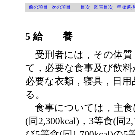
前の項目
次の項目
目次
図表目次
年版選
5 給 養
受刑者には，その体質
て，必要な食事及び飲料
必要な衣類，寝具，日用
る。
食事については，主食は，1等
(同2,300kcal)，3等食(同2,
び5等食(同1,700kca