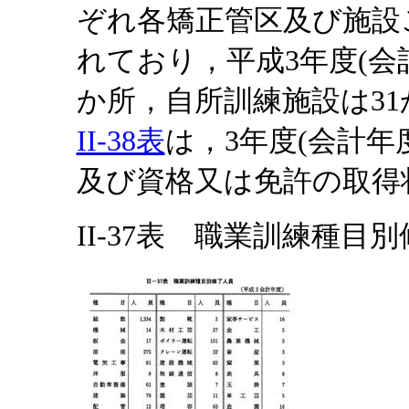
ぞれ各矯正管区及び施設
れており，平成3年度(会
か所，自所訓練施設は3
II-38表
は，3年度(会計
及び資格又は免許の取得
II-37表 職業訓練種目