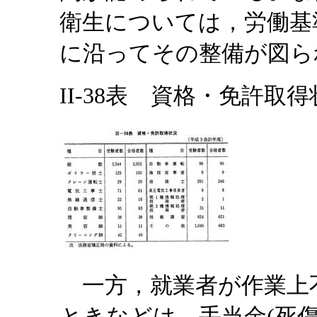
衛生については，労働基
に沿ってその整備が図ら
II-38表 資格・免許取
一方，就業者が作業上
ときなどは，手当金(死