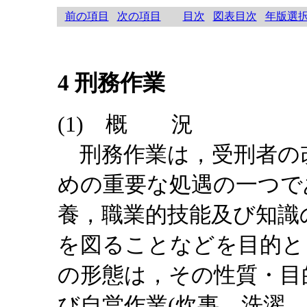
前の項目
次の項目
目次
図表目次
年版選
4 刑務作業
(1) 概 況
刑務作業は，受刑者の
めの重要な処遇の一つで
養，職業的技能及び知識
を図ることなどを目的と
の形態は，その性質・目
び自営作業(炊事，洗濯