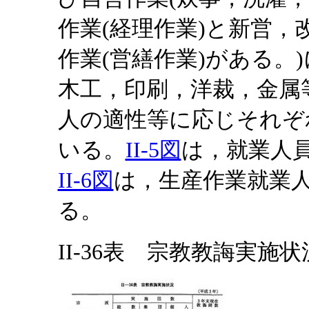
作業(経理作業)と新営
作業(営繕作業)がある。
木工，印刷，洋裁，金属
人の適性等に応じそれぞ
いる。
II-5図
は，就業人
II-6図
は，生産作業就業
る。
II-36表 宗教教誨実施状