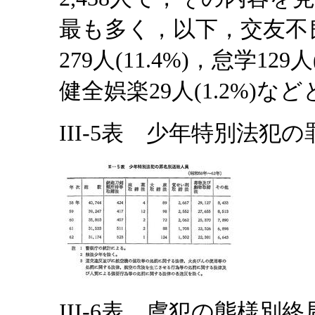
最も多く，以下，交友不良3
279人(11.4%)，怠学129
健全娯楽29人(1.2%)
III-5表 少年特別法犯
III-6表 虞犯の態様別