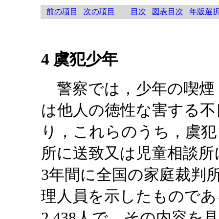
前の項目
次の項目
目次
図表目次
年版選
4 虞犯少年
警察では，少年の喫煙
は他人の徳性な害する不
り，これらのうち，虞犯
所に送致又は児童相談所
3年間に全国の家庭裁判
理人員を示したものであ
2,438人で，その内容を見る