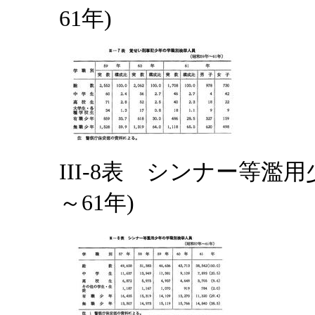
61年)
III-8表 シンナー等濫
～61年)