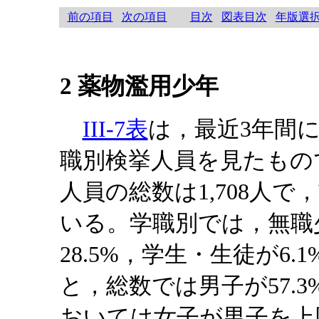
前の項目
次の項目
目次
図表目次
年版選
2 薬物濫用少年
III-7表
は，最近3年間
職別検挙人員を見たもの
人員の総数は1,708人で，
いる。学職別では，無職少
28.5%，学生・生徒が6
と，総数では男子が57.
おいては女子が男子を上