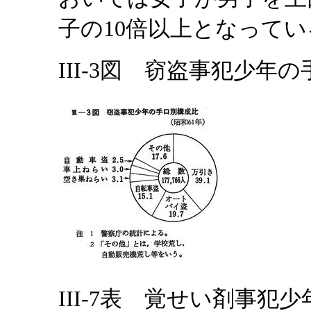
子の10倍以上となって
III-3図 窃盗事犯少年の
III-7表 覚せい剤事犯