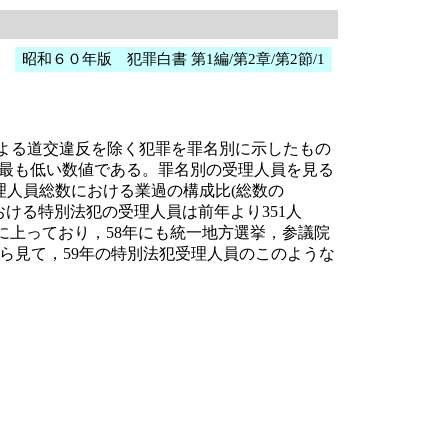
昭和６０年版 犯罪白書 第1編/第2章/第2節/1
による道交違反を除く犯罪を罪名別に示したもの
年以来最も低い数値である。罪名別の受理人員を見る
規受理人員総数における業過の構成比(総数の
における特別法犯の受理人員は前年より351人
数に上っており，58年にも統一地方選挙，参議院
ら見て，59年の特別法犯受理人員のこのような