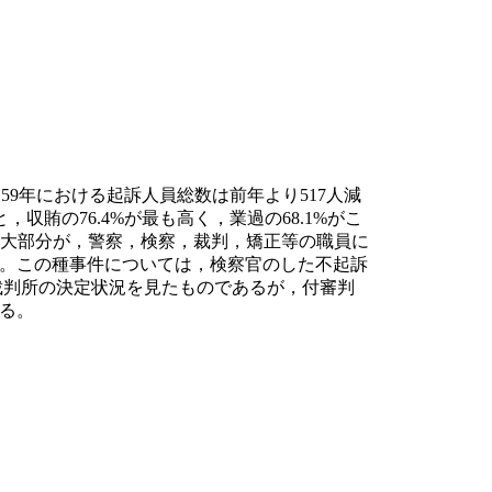
9年における起訴人員総数は前年より517人減
，収賄の76.4%が最も高く，業過の68.1%がこ
の大部分が，警察，検察，裁判，矯正等の職員に
。この種事件については，検察官のした不起訴
る裁判所の決定状況を見たものであるが，付審判
ある。