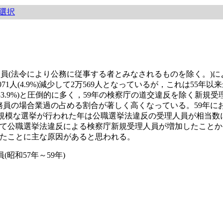
選択
務員(法令により公務に従事する者とみなされるものを除く。)
71人(4.9%)減少して2万569人となっているが，これは55
法犯の83.9%)と圧倒的に多く，59年の検察庁の道交違反を除く新
と，公務員の場合業過の占める割合が著しく高くなっている。59年
従来，大規模な選挙が行われた年は公職選挙法違反の受理人員が相当
て公職選挙法違反による検察庁新規受理人員が増加したことか
たことに主な原因があると思われる。
昭和57年～59年)