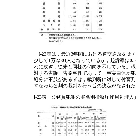
I-23表は，最近3年間における道交違反を除
少して1万2,501人となっているが，起訴率は0
れに次ぎ，従来と同様の傾向を示している。職
対する告訴・告発事件であって，事実自体が犯
処分に不服がある者は，裁判所に対して付審判(
すなわち公判の裁判を行う旨の決定がなされたのは
I-23表 公務員犯罪の罪名別検察庁終局処理人員(