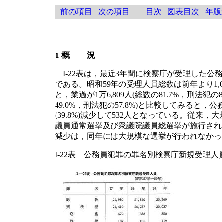
前の項目
次の項目
目次
図表目次
年版
1 概 況
I-22表は，最近3年間に検察庁が受理した公
である。昭和59年の受理人員総数は前年より1,0
と，業過が1万6,809人(総数の81.7%，刑
49.0%，刑法犯の57.8%)と比較してみる
(39.8%)減少して532人となっている。
議員通常選挙及び衆議院議員総選挙が施行され
減少は，同年には大規模な選挙が行われなかっ
I-22表 公務員犯罪の罪名別検察庁新規受理人員(