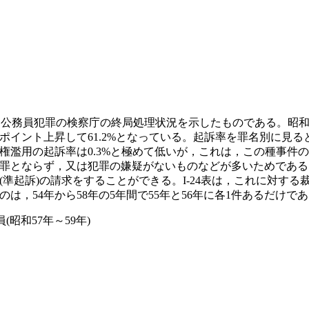
く公務員犯罪の検察庁の終局処理状況を示したものである。昭和5
.5ポイント上昇して61.2%となっている。起訴率を罪名別に見ると
権濫用の起訴率は0.3%と極めて低いが，これは，この種事件
罪とならず，又は犯罪の嫌疑がないものなどが多いためである
準起訴)の請求をすることができる。I-24表は，これに対す
，54年から58年の5年間で55年と56年に各1件あるだけで
昭和57年～59年)