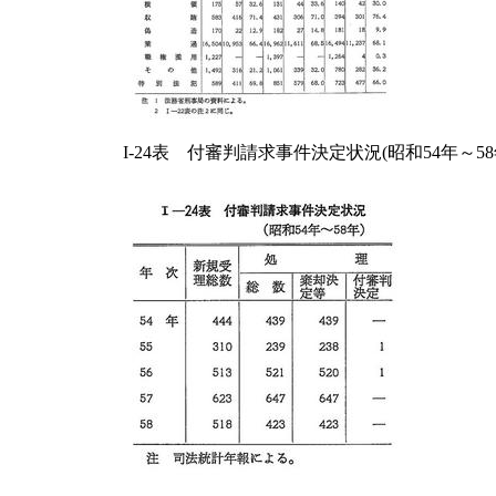
I-24表 付審判請求事件決定状況(昭和54年～58