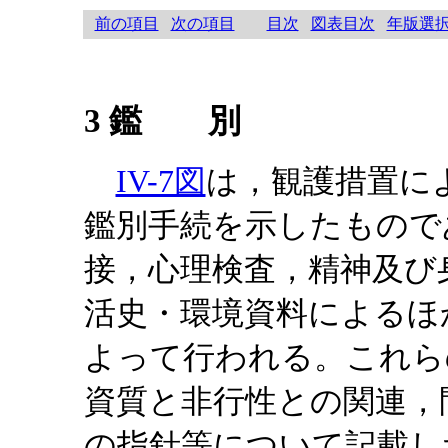
前の項目
次の項目
目次
図表目次
年版選
3 鑑 別
IV-7図
は，観護措置に
鑑別手続を示したもので
接，心理検査，精神及び
活史・環境資料によるほ
よって行われる。これら
資質と非行性との関連，
の指針等について記載し