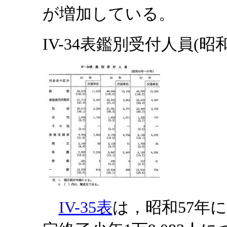
が増加している。
IV-34表鑑別受付人員(昭和
IV-35表
は，昭和57年