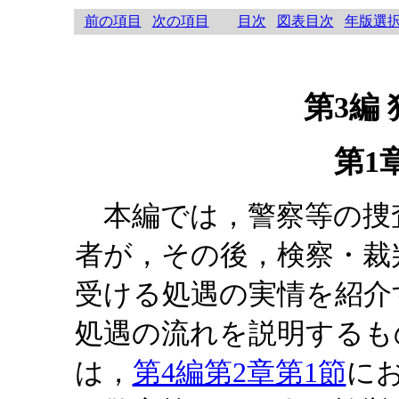
前の項目
次の項目
目次
図表目次
年版選
第3編
第1
本編では，警察等の捜
者が，その後，検察・裁
受ける処遇の実情を紹介す
処遇の流れを説明するも
は，
第4編第2章第1節
に