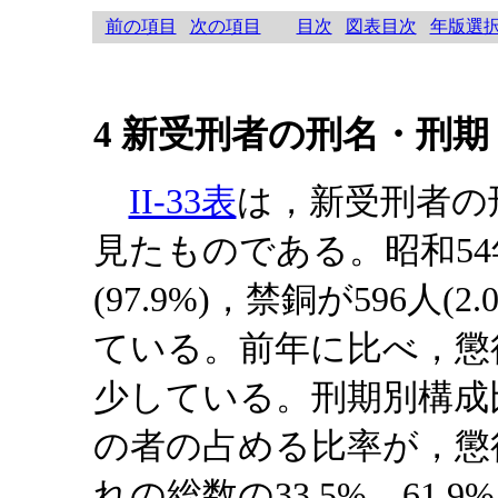
前の項目
次の項目
目次
図表目次
年版選
4 新受刑者の刑名・刑期
II-33表
は，新受刑者の
見たものである。昭和54年
(97.9%)，禁銅が596人(2
ている。前年に比べ，懲役
少している。刑期別構成
の者の占める比率が，懲
れの総数の33.5%，61.