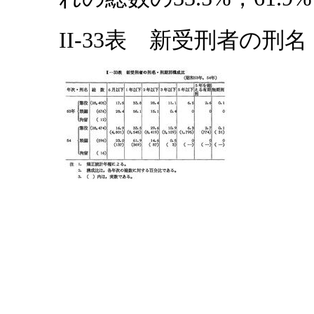
II-33表 新受刑者の刑