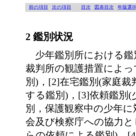
前の項目
次の項目
目次
図表目次
年版選
2 鑑別状況
少年鑑別所における鑑別
裁判所の観護措置によっ
別)，[2]在宅鑑別(家
する鑑別)，[3]依頼鑑
別，保護観察中の少年に
会及び検察庁への協力と
らの依頼による鑑別)，[