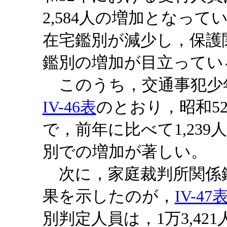
2,584人の増加となっ
在宅鑑別が減少し，保護
鑑別の増加が目立ってい
このうち，交通事犯少
IV-46表
のとおり，昭和5
で，前年に比べて1,23
別での増加が著しい。
次に，家庭裁判所関係
果を示したのが，
IV-47
別判定人員は，1万3,42