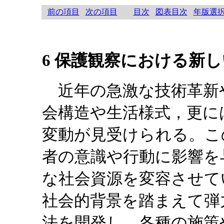
前の項目
次の項目
目次
図表目次
年版選
6 保護観察における新
近年の急激な技術革新
会構造や生活様式，更に
変動が見受けられる。こ
者の意識や行動に影響を
な社会資源を変容させて
社会的背景を踏まえて弾
法を開発し，各種の施策