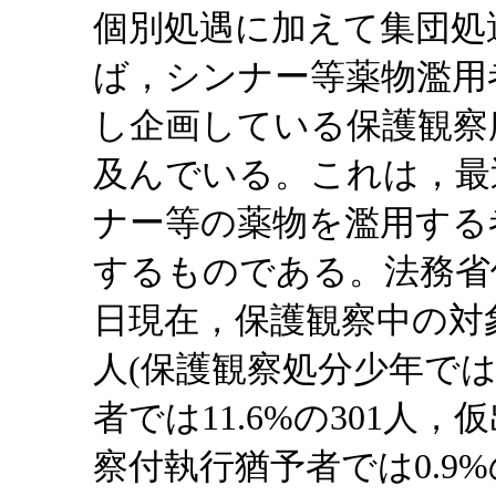
個別処遇に加えて集団処
ば，シンナー等薬物濫用
し企画している保護観察所
及んでいる。これは，最
ナー等の薬物を濫用する
するものである。法務省
日現在，保護観察中の対象者
人(保護観察処分少年では1
者では11.6%の301人，
察付執行猶予者では0.9%