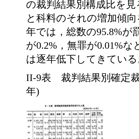
の裁判結果別構成比を見
と科料のそれの増加傾向
年では，総数の95.8%が
が0.2%，無罪が0.01
は逐年低下してきている
II-9表 裁判結果別確定
年)