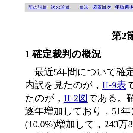
前の項目
次の項目
目次
図表目次
年版選
第2
1 確定裁判の概況
最近5年間について確定
内訳を見たのが，
II-9表
たのが，
II-2図
である。
逐年増加しており，51年に
(10.0%)増加して，243