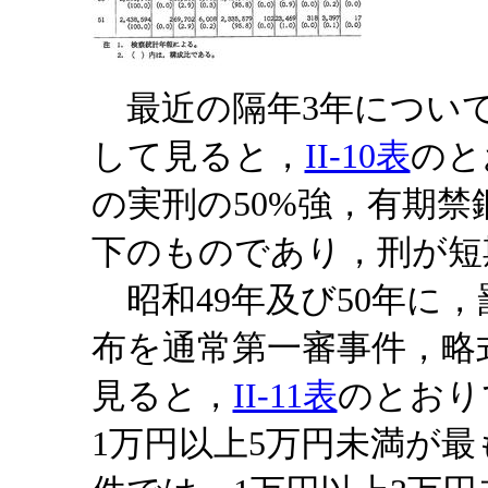
最近の隔年3年について
して見ると，
II-10表
のと
の実刑の50%強，有期禁
下のものであり，刑が短
昭和49年及び50年に
布を通常第一審事件，略
見ると，
II-11表
のとおり
1万円以上5万円未満が