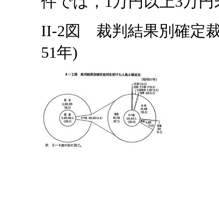
件では，1万円以上3万
II-2図 裁判結果別確
51年)