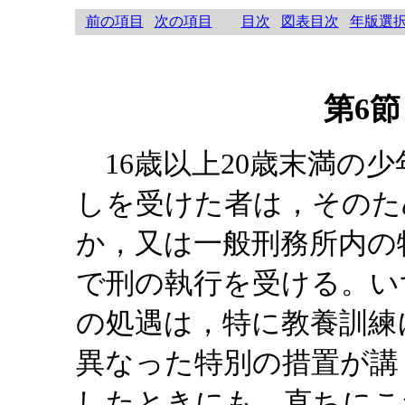
前の項目
次の項目
目次
図表目次
年版選
第6節
16歳以上20歳末満の
しを受けた者は，そのた
か，又は一般刑務所内の
で刑の執行を受ける。い
の処遇は，特に教養訓練
異なった特別の措置が講
したときにも，直ちにこ