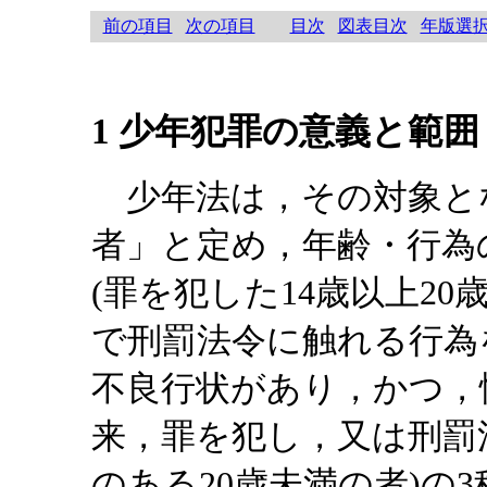
前の項目
次の項目
目次
図表目次
年版選
1 少年犯罪の意義と範囲
少年法は，その対象とな
者」と定め，年齢・行為
(罪を犯した14歳以上20
で刑罰法令に触れる行為
不良行状があり，かつ，
来，罪を犯し，又は刑罰
のある20歳未満の者)の