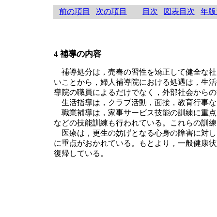
前の項目
次の項目
目次
図表目次
年版
4 補導の内容
補導処分は，売春の習性を矯正して健全な社
いことから，婦人補導院における処遇は，生活
導院の職員によるだけでなく，外部社会からの
生活指導は，クラブ活動，面接，教育行事な
職業補導は，家事サービス技能の訓練に重点
などの技能訓練も行われている。これらの訓練
医療は，更生の妨げとなる心身の障害に対して
に重点がおかれている。もとより，一般健康状
復帰している。