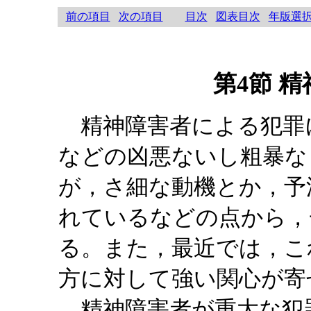
前の項目
次の項目
目次
図表目次
年版選
第4節 
精神障害者による犯罪
などの凶悪ないし粗暴な
が，さ細な動機とか，予
れているなどの点から，
る。また，最近では，こ
方に対して強い関心が寄
精神障害者が重大な犯