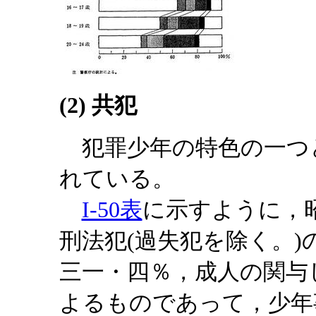
(2) 共犯
犯罪少年の特色の一つ
れている。
I-50表
に示すように，
刑法犯(過失犯を除く。
三一・四％，成人の関与
よるものであって，少年