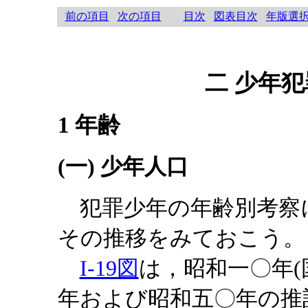
前の項目
次の項目
目次
図表目次
年版選
二 少年
1 年齢
(一) 少年人口
犯罪少年の年齢別考察
その推移をみておこう。
I-19図
は，昭和一〇年(
年および昭和五〇年の推