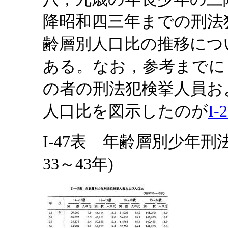
降昭和四三年までの刑法
齢層別人口比の推移につ
ある。なお，参考までに
の者の刑法犯検挙人員お
人口比を図示したのが
I-
I-47表 年齢層別少年
33～43年)