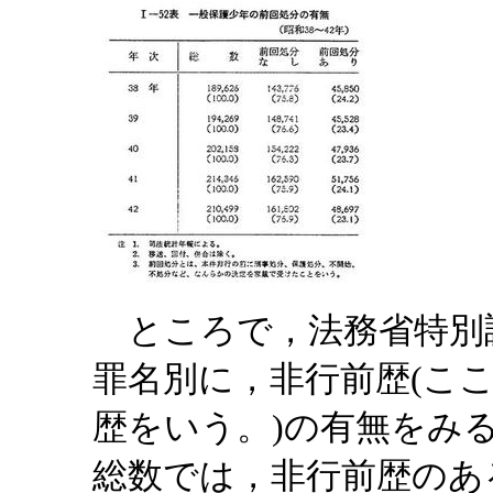
ところで，法務省特別
罪名別に，非行前歴(こ
歴をいう。)の有無をみ
総数では，非行前歴のあ