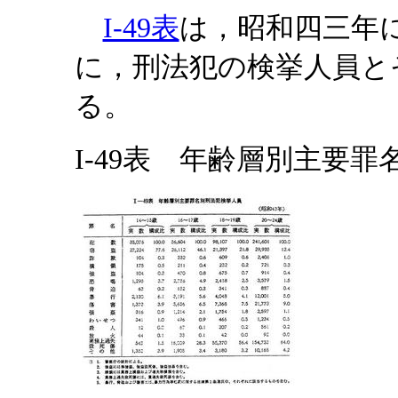
I-49表
は，昭和四三年
に，刑法犯の検挙人員と
る。
I-49表 年齢層別主要罪