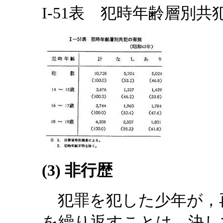
I-51表 犯時年齢層別共犯
(3) 非行歴
犯罪を犯した少年が，
を繰り返すことは，決し