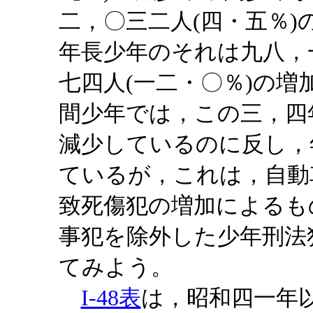
二，〇三二人(四・五％
年長少年のそれは九八，
七四人(一二・〇％)の
間少年では，この三，四
減少しているのに反し，
ているが，これは，自動
致死傷犯の増加によるも
事犯を除外した少年刑法
てみよう。
I-48表
は，昭和四一年