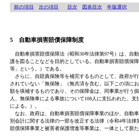
前の項目
次の項目
目次
図表目次
年版選択
5 自動車損害賠償保障制度
自動車損害賠償保障法（昭和30年法律第97号）は、
護を図ることなどを目的としている。自動車損害賠償保障
等」という。）である。
さらに、自賠責保険等を補完するものとして、政府が行
されていない「無保険」（無共済を含む。以下この項にお
額を塡補するものであり、その保障金は、同事業が行う損
人、無保険車による事故について108人に支払われた。支
による。）。
なお、政府は、自動車損害賠償保障事業のほか、自動車
別会計に関する法律の一部を改正する法律（令和4年法律
賠償保障事業と被害者保護増進等事業は、一体として新た