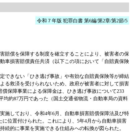
令和７年版 犯罪白書 第6編/第2章/第2節/5
損害賠償を保障する制度を確立することにより、被害者の保
動車損害賠償責任共済（以下この項において「自賠責保険
定できない「ひき逃げ事故」や有効な自賠責保険等が締結
よる救済を受けられないため、政府が被害者に対して損害
償保障事業による保障金は、ひき逃げ事故について233
り平均約87万円であった（国土交通省物流・自動車局の資料
実施しており、令和4年6月、自動車損害賠償保障法及び特
たに位置付けられた。これにより、5年4月から自動車損害
持続的に事業を実施できる仕組みへの転換が図られた。