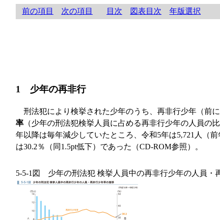
前の項目
次の項目
目次
図表目次
年版選択
1 少年の再非行
刑法犯により検挙された少年のうち、再非行少年（前に
率
（少年の刑法犯検挙人員に占める再非行少年の人員の比
年以降は毎年減少していたところ、令和5年は5,721人（
は30.2％（同1.5pt低下）であった（CD-ROM参照）。
5-5-1図 少年の刑法犯 検挙人員中の再非行少年の人員