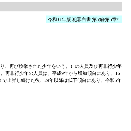
令和６年版 犯罪白書 第5編/第5章/1
り、再び検挙された少年をいう。）の人員及び
再非行少年
。再非行少年の人員は、平成9年から増加傾向にあり、16
年まで上昇し続けた後、29年以降は低下傾向にあり、令和5年