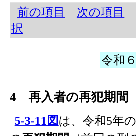
前の項目
次の項目
択
令和６
4 再入者の再犯期間
5-3-11図
は、令和5年