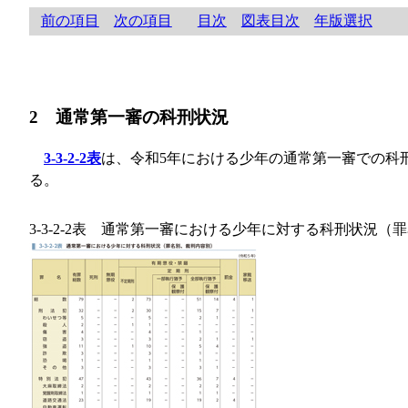
前の項目
次の項目
目次
図表目次
年版選択
2 通常第一審の科刑状況
3-3-2-2表
は、令和5年における少年の通常第一審での科
る。
3-3-2-2表 通常第一審における少年に対する科刑状況（